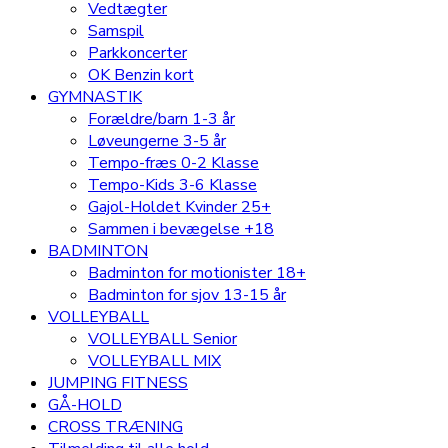
Vedtægter
Samspil
Parkkoncerter
OK Benzin kort
GYMNASTIK
Forældre/barn 1-3 år
Løveungerne 3-5 år
Tempo-fræs 0-2 Klasse
Tempo-Kids 3-6 Klasse
Gajol-Holdet Kvinder 25+
Sammen i bevægelse +18
BADMINTON
Badminton for motionister 18+
Badminton for sjov 13-15 år
VOLLEYBALL
VOLLEYBALL Senior
VOLLEYBALL MIX
JUMPING FITNESS
GÅ-HOLD
CROSS TRÆNING