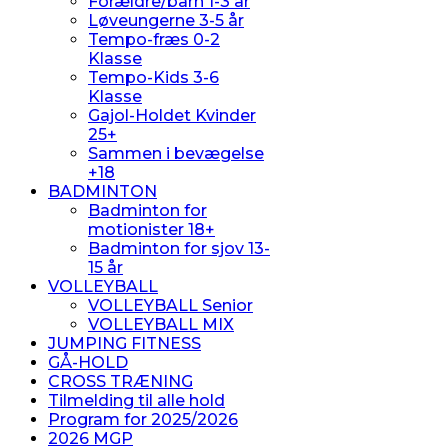
Forældre/barn 1-3 år
Løveungerne 3-5 år
Tempo-fræs 0-2
Klasse
Tempo-Kids 3-6
Klasse
Gajol-Holdet Kvinder
25+
Sammen i bevægelse
+18
BADMINTON
Badminton for
motionister 18+
Badminton for sjov 13-
15 år
VOLLEYBALL
VOLLEYBALL Senior
VOLLEYBALL MIX
JUMPING FITNESS
GÅ-HOLD
CROSS TRÆNING
Tilmelding til alle hold
Program for 2025/2026
2026 MGP