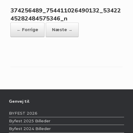
374256489_754411026490132_53422
45282484575346_n
← Forrige
Næste →
Genvej til
BYFEST 2026
Byfest 2025 Billeder
Byfest 2024 Billeder