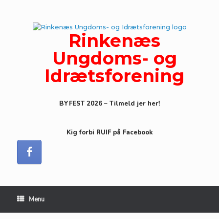
Gå
til
indhold
Rinkenæs
Ungdoms- og
Idrætsforening
BYFEST 2026 – Tilmeld jer her!
Kig forbi RUIF på Facebook
Menu