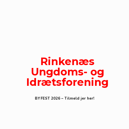
Gå
til
indhold
Rinkenæs
Ungdoms- og
Idrætsforening
BYFEST 2026 – Tilmeld jer her!