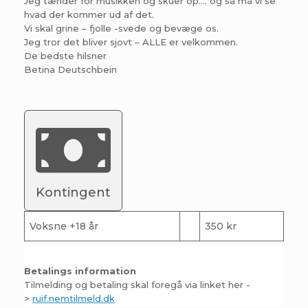
Jeg tænder for musikken og skuer op…. og så må vi se
hvad der kommer ud af det.
Vi skal grine – fjolle -svede og bevæge os.
Jeg tror det bliver sjovt – ALLE er velkommen.
De bedste hilsner
Betina Deutschbein
Kontingent
Voksne +18 år
350 kr
Betalings information
Tilmelding og betaling skal foregå via linket her -
>
ruif.nemtilmeld.dk