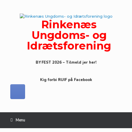
Gå
til
indhold
Rinkenæs
Ungdoms- og
Idrætsforening
BYFEST 2026 – Tilmeld jer her!
Kig forbi RUIF på Facebook
Menu