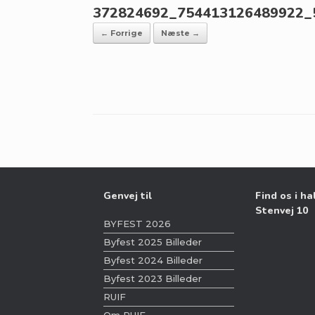
372824692_754413126489922_
← Forrige
Næste →
Genvej til
Find os i ha
Stenvej 10
BYFEST 2026
Byfest 2025 Billeder
Byfest 2024 Billeder
Byfest 2023 Billeder
RUIF