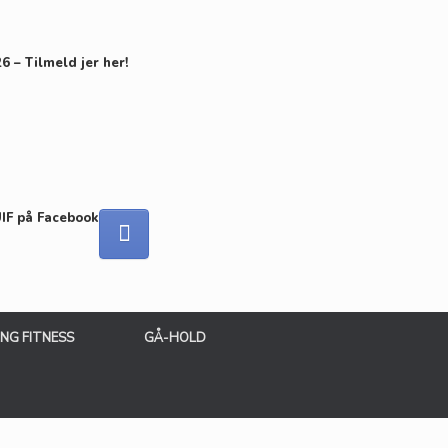
 – Tilmeld jer her!
UIF på Facebook
ING FITNESS
GÅ-HOLD