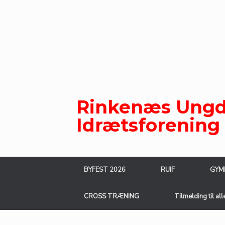
Gå
til
indhold
Rinkenæs Ungd
Idrætsforening
BYFEST 2026
RUIF
GYM
CROSS TRÆNING
Tilmelding til all