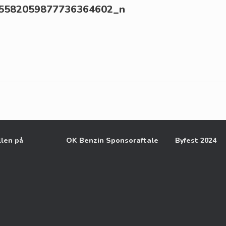
5582059877736364602_n
llen på
OK Benzin Sponsoraftale
Byfest 2024