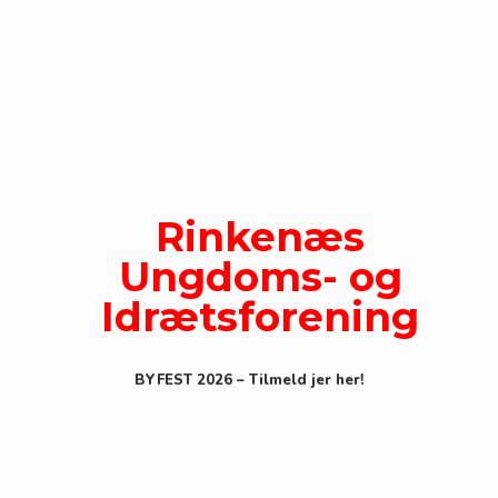
Gå
til
indhold
Rinkenæs
Ungdoms- og
Idrætsforening
BYFEST 2026 – Tilmeld jer her!