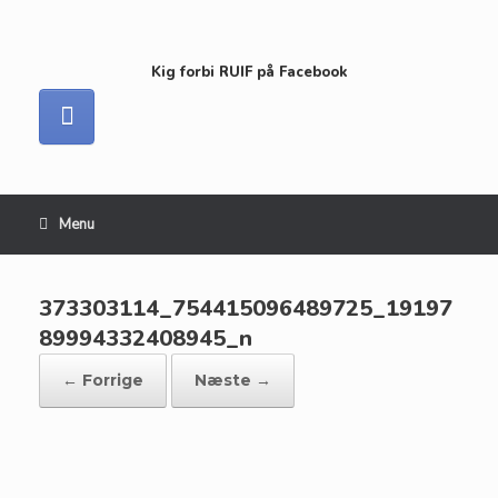
Kig forbi RUIF på Facebook
Menu
373303114_754415096489725_19197
89994332408945_n
← Forrige
Næste →