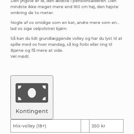
Den yngste er 18, den ældste i pensionsalderen. Den
mindste ikke meget mere end 160 cm høj, den højste
omkring de to meter.
Nogle af os smidige som en kat, andre mere som en…
lad os sige velpolstret bjørn.
Så kan du lidt grundlæggende volley og har du lyst til at
spille med os hver mandag, så kig forbi eller ring til
Bjarne og få mere at vide.
Vel mødt.
Kontingent
Mix-volley (18+)
350 kr