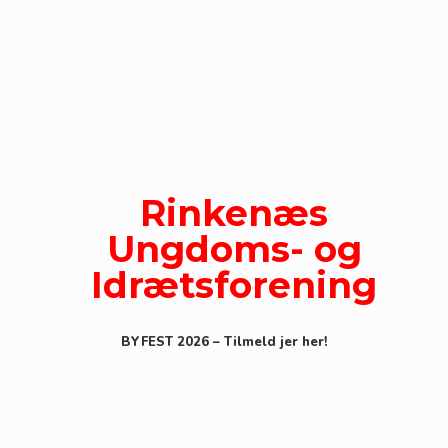
Gå
til
indhold
Rinkenæs
Ungdoms- og
Idrætsforening
BYFEST 2026 – Tilmeld jer her!