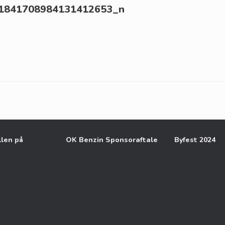
1841708984131412653_n
llen på
OK Benzin Sponsoraftale
Byfest 2024