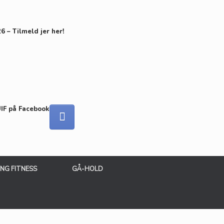
 – Tilmeld jer her!
UIF på Facebook
ING FITNESS
GÅ-HOLD