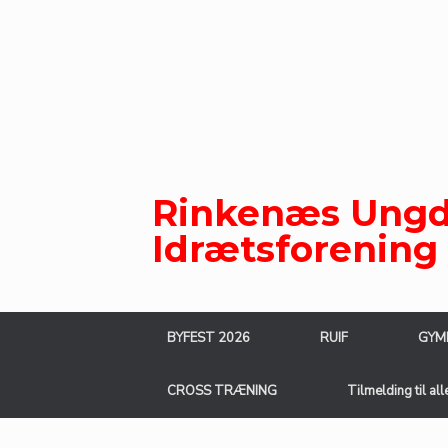
Gå
til
indhold
Rinkenæs Ungd
Idrætsforening
BYFEST 2026
RUIF
GYM
CROSS TRÆNING
Tilmelding til all